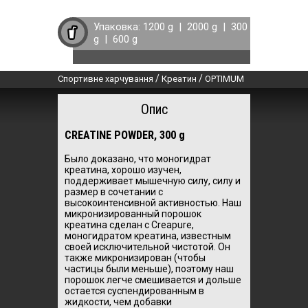
Упаковка:
1200 g
|
2000 g
|
300
g
|
600 g
/
/
Спортивне харчування
Креатин
OPTIMUM
Опис
CREATINE POWDER, 300 g
Было доказано, что моногидрат
креатина, хорошо изучен,
поддерживает мышечную силу, силу и
размер в сочетании с
высокоинтенсивной активностью.
Наш
микронизированный порошок
креатина сделан с Creapure,
моногидратом креатина, известным
своей исключительной чистотой.
Он
также микронизирован (чтобы
частицы были меньше), поэтому наш
порошок легче смешивается и дольше
остается суспендированным в
жидкости, чем добавки