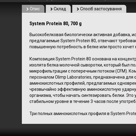
Опис
Склад
Спосіб застосування
System Protein 80, 700 g
Высокобелковая биологически активная добавка, и
предлагаемые System Protein 80, отвечают требован
повышенную потребность в белке или просто хочет
Композиция System Protein 80 основана на концент
изолята белка молочной сыворотки, который был п
микрофильтрации с поперечным потоком (CFM).
Ком
персоналом Olimp Laboratories, предназначена для
аминокислотных профилей, предлагаемых одновре
чрезвычайно эффективную аминокислотную ударную
организма, чтобы начать синтезировать белки.
Это 
стабильном уровне в течение 3 часов после употреб
Три полных аминокислотных профиля в System Prote