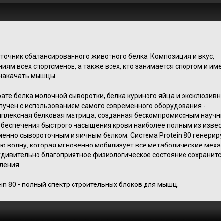
сточник сбалансированного животного белка.
Композиция и вкус,
иям всех спортсменов, а также всех, кто занимается спортом и им
 накачать мышцы.
рате белка молочной сыворотки, белка куриного яйца и эксклюзивн
олучен с использованием самого современного оборудования -
плексная белковая матрица, созданная бескомпромиссным науч
 обеспечения быстрого насыщения крови наиболее полным из изве
менно сывороточным и яичным белком.
Система Protein 80 генерир
 волну, которая мгновенно мобилизует все метаболические мех
удивительно благоприятное физиологическое состояние сохранитс
ления.
in 80 - полный спектр строительных блоков для мышц.