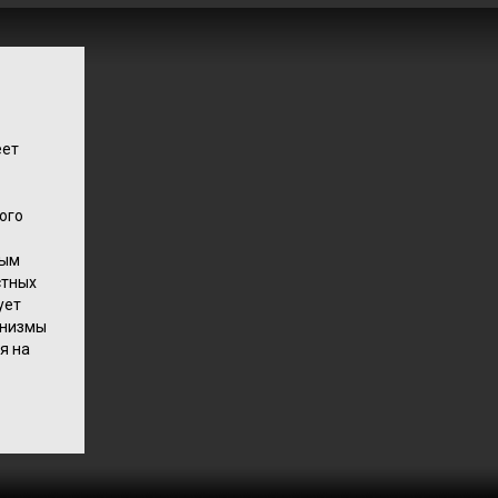
еет
ого
ным
стных
ует
анизмы
я на