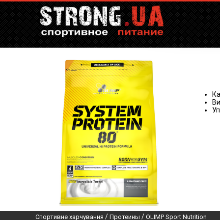
Ка
Ви
Уп
/
/
Спортивне харчування
Протеины
OLIMP Sport Nutrition