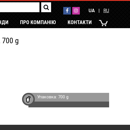
UA
|
RU
НДИ
ПРО КОМПАНІЮ
КОНТАКТИ
UA
|
RU
, 700 g
Упаковка:
700 g