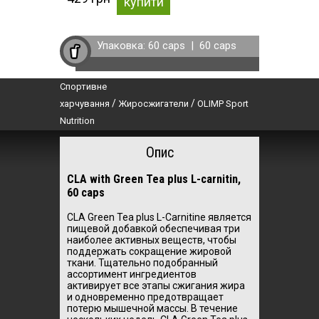
купити
Упаковка:
60 caps
|
60 caps
Спортивне
/
/
харчування
Жиросжигатели
OLIMP Sport
Nutrition
Опис
CLA with Green Tea plus L-carnitin,
60 caps
CLA Green Tea plus L-Carnitine является
пищевой добавкой обеспечивая три
наиболее активных веществ, чтобы
поддержать сокращение жировой
ткани. Тщательно подобранный
ассортимент ингредиентов
активирует все этапы сжигания жира
и одновременно предотвращает
потерю мышечной массы. В течение