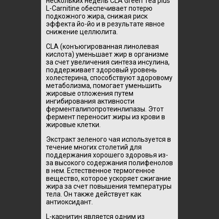
нескольких недель CLA Green Tea plus
L-Carnitine обеспечивает потерю
подкожного жира, снижая риск
эффекта йо-йо и в результате явное
снижение целлюлита.
CLA (конъюгированная линолевая
кислота) уменьшает жир в организме
за счет увеличения синтеза инсулина,
поддерживает здоровый уровень
холестерина, способствуют здоровому
метаболизма, помогает уменьшить
жировые отложения путем
ингибирования активности
ферменталипопротеинлипазы. Этот
фермент переносит жиры из крови в
жировые клетки.
Экстракт зеленого чая используется в
течение многих столетий для
поддержания хорошего здоровья из-
за высокого содержания полифенолов
в нем. Естественное термогенное
вещество, которое ускоряет сжигание
жира за счет повышения температуры
тела. Он также действует как
антиоксидант.
L-карнитин является одним из