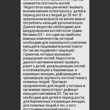
снижается плотность костей.
Недостаток кальция может вызвать
возникновение остеопороза у детей в
период роста и у людей до 35 лет. В
преклонном возрасте не менее важно
потреблять кальций дополнительно.
Данное вещество необходимо для
выздоровления костей после травм.
Витамин D3 – это один из наиболее
важных компонентов, который
необходим для нормального усвоения
кальция в пищеварительном тракте.
Он так же подавляет секрецию
гормонов, которые вызывают
разрушение костей. Недостаток
данного витамина может вызвать
рахит у детей, декальцинацию костей
и остеомаляцию у беременных и
кормящих женщин, деформацию и
чрезмерную хрупкость костной ткани у
пожилых людей. Препарат
предназначен для людей, у которых в
организме присутствует дефицит
кальция и витамина D3. Так же он
необходим для детей в период роста,
для беременных и кормящих женщин,
для пожилых людей и тех, у кого
посттравматический период.