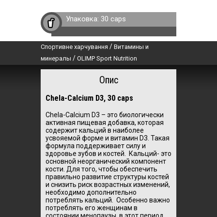
Упаковка:
30 caps
/
Спортивне харчування
Витамины и
/
минералы
OLIMP Sport Nutrition
Опис
Chela-Calcium D3, 30 caps
Chela-Calcium D3 – это биологически
активная пищевая добавка, которая
содержит кальций в наиболее
усвояемой форме и витамин D3. Такая
формула поддерживает силу и
здоровье зубов и костей. Кальций- это
основной неорганический компонент
кости. Для того, чтобы обеспечить
правильно развитие структуры костей
и снизить риск возрастных изменений,
необходимо дополнительно
потреблять кальций. Особенно важно
потреблять его женщинам в
состоянии менопаузы, в этот период