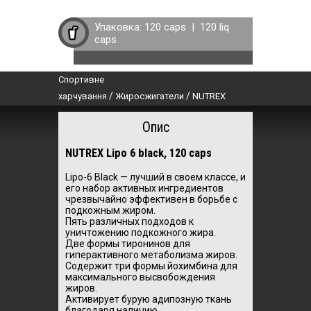
Упаковка:
120 caps
|
120 liq
caps
Спортивне
/
/
харчування
Жиросжигатели
NUTREX
Опис
NUTREX Lipo 6 black, 120 caps
Lipo-6 Black — лучший в своем классе, и
его набор активных ингредиентов
чрезвычайно эффективен в борьбе с
подкожным жиром.
Пять различных подходов к
уничтожению подкожного жира.
Две формы тиронинов для
гиперактивного метаболизма жиров.
Содержит три формы йохимбина для
максимального высвобождения
жиров.
Активирует бурую адипозную ткань
благодаря наличию