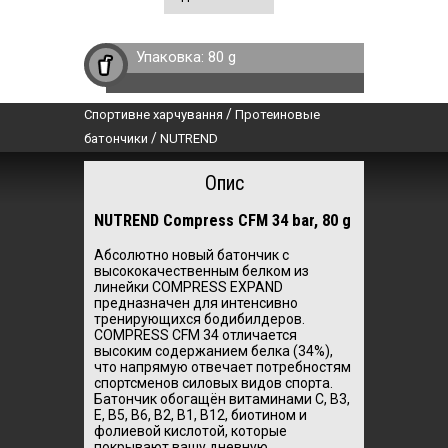
Упаковка:
80 g
/
Спортивне харчування
Протеиновые
/
батончики
NUTREND
Опис
NUTREND Compress CFM 34 bar, 80 g
Абсолютно новый батончик с
высококачественным белком из
линейки COMPRESS EXPAND
предназначен для интенсивно
тренирующихся бодибилдеров.
COMPRESS CFM 34 отличается
высоким содержанием белка (34%),
что напрямую отвечает потребностям
спортсменов силовых видов спорта.
Батончик обогащён витаминами C, B3,
E, B5, B6, B2, B1, B12, биотином и
фолиевой кислотой, которые
покрывают вашу дневную