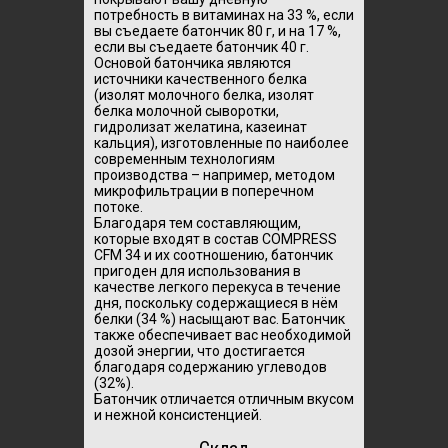
потребность в витаминах на 33 %, если
вы съедаете батончик 80 г, и на 17 %,
если вы съедаете батончик 40 г.
Основой батончика являются
источники качественного белка
(изолят молочного белка, изолят
белка молочной сыворотки,
гидролизат желатина, казеинат
кальция), изготовленные по наиболее
современным технологиям
производства – например, методом
микрофильтрации в поперечном
потоке.
Благодаря тем составляющим,
которые входят в состав COMPRESS
CFM 34 и их соотношению, батончик
пригоден для использования в
качестве легкого перекуса в течение
дня, поскольку содержащиеся в нём
белки (34 %) насыщают вас. Батончик
также обеспечивает вас необходимой
дозой энергии, что достигается
благодаря содержанию углеводов
(32%).
Батончик отличается отличным вкусом
и нежной консистенцией.