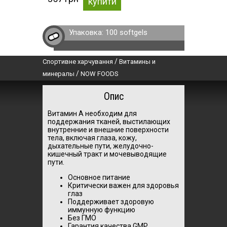
купити
Упаковка:
100 softgels
/
Спортивне харчування
Витамины и
/
минералы
NOW FOODS
Опис
Витамин А необходим для
поддержания тканей, выстилающих
внутренние и внешние поверхности
тела, включая глаза, кожу,
дыхательные пути, желудочно-
кишечный тракт и мочевыводящие
пути.
Основное питание
Критически важен для здоровья
глаз
Поддерживает здоровую
иммунную функцию
Без ГМО
Гарантия качества GMP