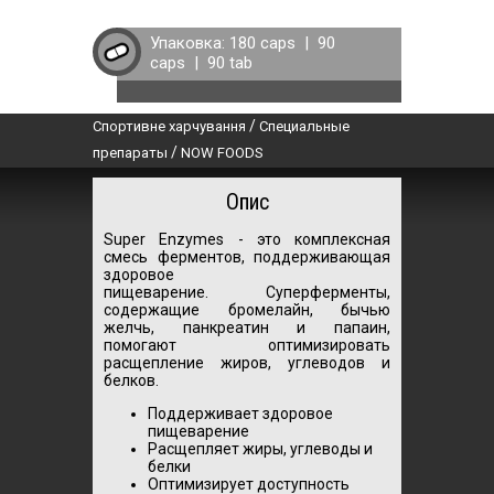
Упаковка:
180 caps
|
90
caps
|
90 tab
/
Спортивне харчування
Специальные
/
препараты
NOW FOODS
Опис
Super Enzymes - это комплексная
смесь ферментов, поддерживающая
здоровое
пищеварение.
Суперферменты,
содержащие бромелайн, бычью
желчь, панкреатин и папаин,
помогают оптимизировать
расщепление жиров, углеводов и
белков.
Поддерживает здоровое
пищеварение
Расщепляет жиры, углеводы и
белки
Оптимизирует доступность