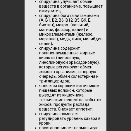
спирулина улучшает обмен
веществ в организме, повышает
иммунитет;
спирулина богата витаминами
(A, B1, B2, B6, В12, B5, В9, Е,
биотин), макро- (кальций,
магний, фосфор, калий) и
микроэлементами (железо,
марганец, медь, цинк, молибден,
селен);
спирулина содержит
полиненасыщенные жирные
кислоты (линолевую,
линолиновуюи орахидоновую),
которые регулируют обмен
жиров в организме, в первую
очередь, обмен холестерина и
триглицеридов;
является хорошим источником
пищевых волокон, которые
выводят из кишечника
токсические вещества, избыток
жиров, продукты распада
веществ. Снижает аппетит;
спирулина помогает
регулировать уровень сахара в
крови;
восстанавливает нормальную