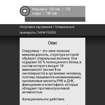
Упаковка:
100 tab
|
120
vcaps
|
180 tab
/
Спортивне харчування
Специальные
/
препараты
NOW FOODS
Опис
Спирулина – это сине-зеленая
микроводоросль, структура которой
образует спиральные волокна. Она
содержит 65 % полноценного белка, в
состав которого входят 18
аминокислот (из них 8 не
синтезируются в организме человека,
поэтому называются незаменимыми),
нуклеиновые кислоты РНК и ДНК,
фикоцианин и ксантофилл, которые
обладают противоопухолевой
активностью.
Функциональное действие: