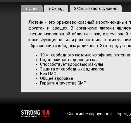
Опис
Склад
Спосіб застосування
Лютеин - это оранжево-красный каротиноидный 
фруктах и ​​овощах. В организме лютеин являе
специализированной области глаза, отвечающей з
коже. Функциональная роль лютеина в этих уязви
образования свободных радикалов. Этот продукт по
10 мг свободного лютеина из эфиров лютеина
Поддерживает здоровье глаз
Способствует здоровью макулы
Защита от свободных радикалов
Без ГМО
Общее здоровье
Гарантия качества GMP
Спортивне харчування
Бренд