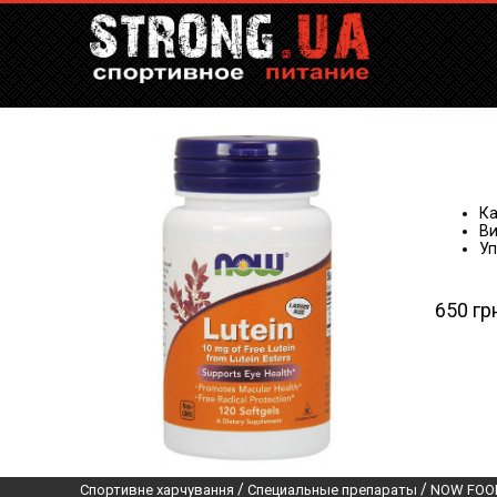
Ка
Ви
Уп
650 гр
/
/
Спортивне харчування
Специальные препараты
NOW FOO