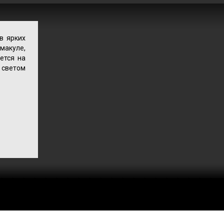
в ярких
макуле,
ется на
 светом