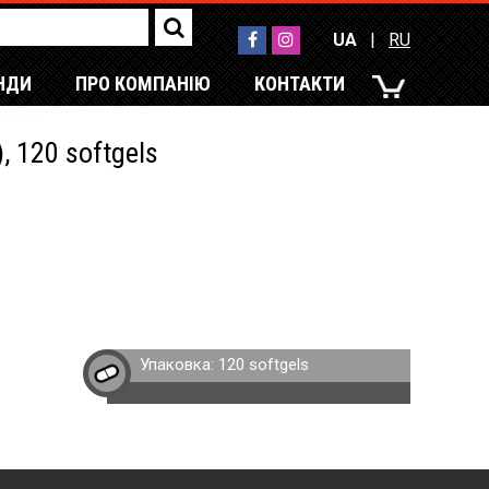
UA
|
RU
НДИ
ПРО КОМПАНІЮ
КОНТАКТИ
UA
|
RU
, 120 softgels
Упаковка:
120 softgels