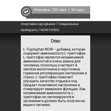
Упаковка:
120 caps
|
60 caps
/
Спортивне харчування
Специальные
/
препараты
NOW FOODS
Опис
L-Tryptophan NOW – добавка, которая
содержит аминокислоту L-триптофан.
L-триптофан является незаменимой
аминокислотой и очень важна для
человека, поскольку участвует в
синтезе мелатонина и серотонина,
гормонов регулирующих настроение и
стресс. L-триптофан помогает
улучшить качество отдыха и сна,
придает позитивное настроение и
стимулирует иммунную функцию. Как
незаменимая аминокислота, L-
триптофан не синтезируются в
организме и должен быть получен из
вашего питания.