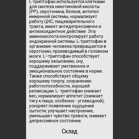
L-триптофан используется клетками
для синтеза никотиновой кислоты
(РР), серотонина, белков, антител
иммунной системы, нормализует
работу ЦНС, пищеварительного
тракта, имеет антидепрессивное и
антиоксидантное действие. Эта
аминокислота контролирует работу
эндокринной системы. L-триптофан в
организме человека превращается в
серотонин, производимый в головном
мозге. L–триптофан способствует
хорошему засыпанию, сну,
поддерживает умственное и
эмоциональное состояние в норме.
Также способствует общему
хорошему тонусу, сохранению
работоспособности, хорошей
релаксации. L- триптофан снижает
вес, нормализует аппетит (снижает
тягу к пище, особенно - углеводной),
ускоряет появление ощущения
сытости, улучшает настроение,
уменьшает чувство тревоги, снимает
депрессивное состояние.
Склад