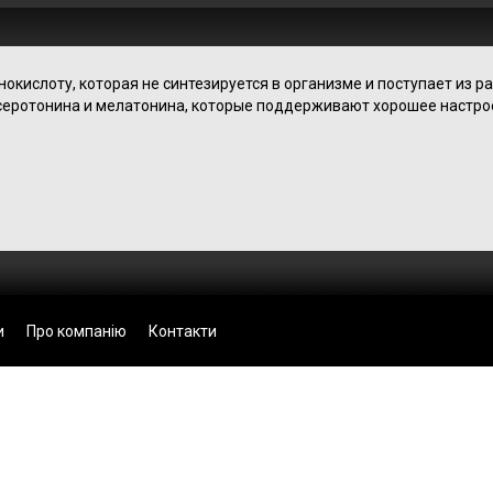
кислоту, которая не синтезируется в организме и поступает из р
 серотонина и мелатонина, которые поддерживают хорошее настро
и
Про компанію
Контакти