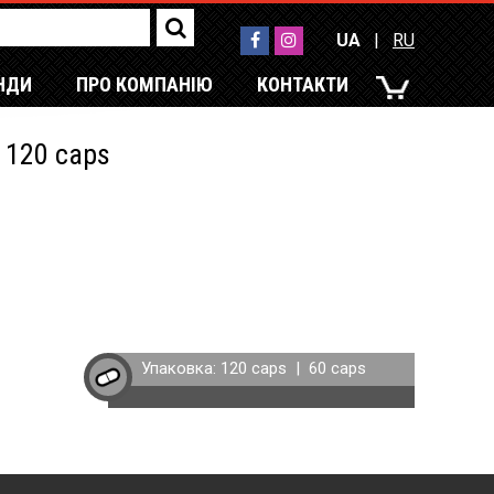
UA
|
RU
НДИ
ПРО КОМПАНІЮ
КОНТАКТИ
UA
|
RU
 120 caps
Упаковка:
120 caps
|
60 caps