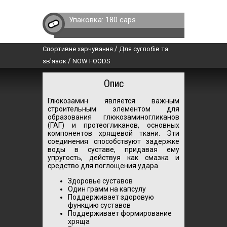
Упаковка:
180 caps
/
Спортивне харчування
Для суглобів та
/
зв'язок
NOW FOODS
Опис
Глюкозамин является важным
строительным элементом для
образования глюкозаминогликанов
(ГАГ) и протеогликанов, основных
компонентов хрящевой ткани. Эти
соединения способствуют задержке
воды в суставе, придавая ему
упругость, действуя как смазка и
средство для поглощения удара.
Здоровье суставов
Один грамм на капсулу
Поддерживает здоровую
функцию суставов
Поддерживает формирование
хряща