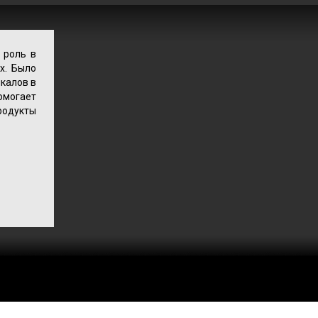
 роль в
х. Было
калов в
омогает
родукты