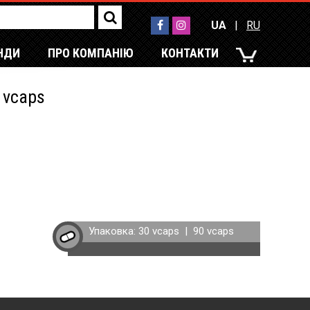
UA
|
RU
НДИ
ПРО КОМПАНІЮ
КОНТАКТИ
UA
|
RU
 vcaps
Упаковка:
30 vcaps
|
90 vcaps