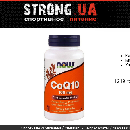
Ка
Ви
Уп
1219 г
/
/
Спортивне харчування
Специальные препараты
NOW FOO