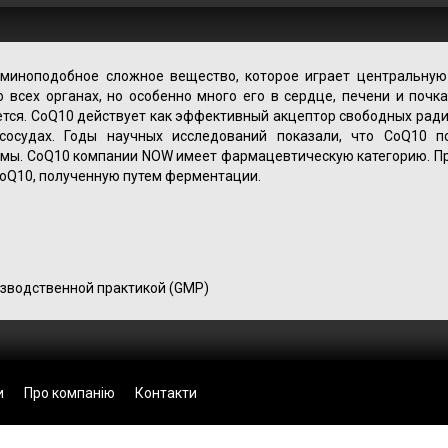
миноподобное сложное вещество, которое играет центральную
 всех органах, но особенно много его в сердце, печени и почка
ается. CoQ10 действует как эффективный акцептор свободных ради
сосудах. Годы научных исследований показали, что CoQ10 п
емы. CoQ10 компании NOW имеет фармацевтическую категорию. П
oQ10, полученную путем ферментации.
зводственной практикой (GMP)
и
Про компанію
Контакти