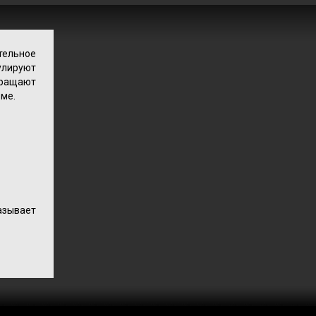
тельное
улируют
вращают
зме.
азывает