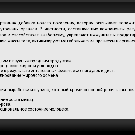
ортивная добавка нового поколения, которая оказывает положи
утренних органов. В частности, составляющие компоненты рег
хара и способствует анаболизму; укрепляют иммунитет и предот
нию массы тела, активизируют метаболические процессы в органи
дким и вкусным вредным продуктам.
роцессов жиров и углеводов.
 в результате интенсивных физических нагрузок и диет.
улирование жирового обмена.
ния выработки инсулина, который кроме основной роли также ок
ние роста мышц.
роза.
моциональное состояние человека.