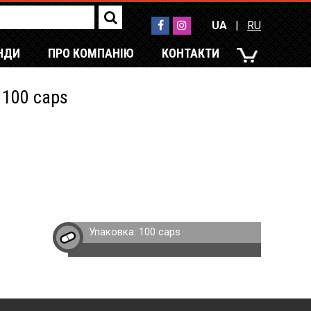
UA
|
RU
НДИ
ПРО КОМПАНІЮ
КОНТАКТИ
UA
|
RU
 100 caps
Упаковка:
100 caps