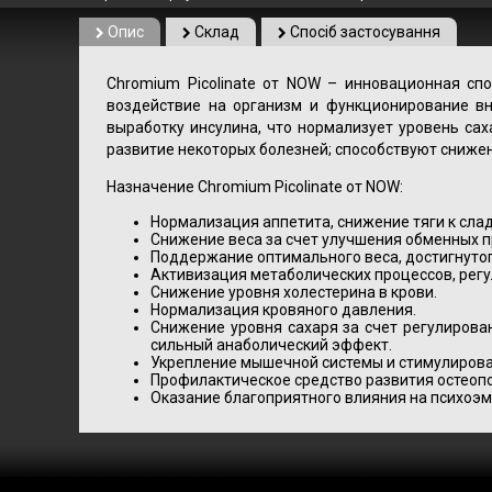
Опис
Склад
Спосіб застосування
Chromium Picolinate от NOW – инновационная сп
воздействие на организм и функционирование вн
выработку инсулина, что нормализует уровень са
развитие некоторых болезней; способствуют сниже
Назначение Chromium Picolinate от NOW:
Нормализация аппетита, снижение тяги к сла
Снижение веса за счет улучшения обменных п
Поддержание оптимального веса, достигнутого
Активизация метаболических процессов, рег
Снижение уровня холестерина в крови.
Нормализация кровяного давления.
Снижение уровня сахаря за счет регулирова
сильный анаболический эффект.
Укрепление мышечной системы и стимулирова
Профилактическое средство развития остеопо
Оказание благоприятного влияния на психоэ