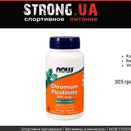
Ка
Ви
Уп
305 гр
/
/
Спортивне харчування
Витамины и минералы
NOW FOODS