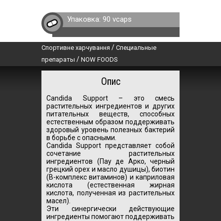
Упаковка:
90 vcaps
/
Спортивне харчування
Специальные
/
препараты
NOW FOODS
Опис
Candida Support – это смесь
растительных ингредиентов и других
питательных веществ, способных
естественным образом поддерживать
здоровый уровень полезных бактерий
в борьбе с опасными.
Candida Support представляет собой
сочетание растительных
ингредиентов (Пау де Арко, черный
грецкий орех и масло душицы), биотин
(B-комплекс витаминов) и каприловая
кислота (естественная жирная
кислота, полученная из растительных
масел).
Эти синергически действующие
ингредиенты помогают поддерживать