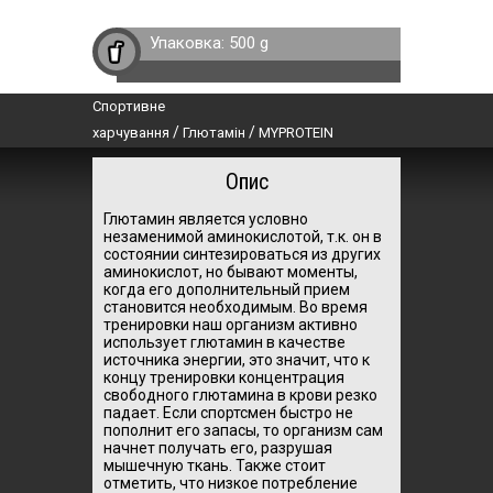
Упаковка:
500 g
Спортивне
/
/
харчування
Глютамін
MYPROTEIN
Опис
Глютамин является условно
незаменимой аминокислотой, т.к. он в
состоянии синтезироваться из других
аминокислот, но бывают моменты,
когда его дополнительный прием
становится необходимым. Во время
тренировки наш организм активно
использует глютамин в качестве
источника энергии, это значит, что к
концу тренировки концентрация
свободного глютамина в крови резко
падает. Если спортсмен быстро не
пополнит его запасы, то организм сам
начнет получать его, разрушая
мышечную ткань. Также стоит
отметить, что низкое потребление