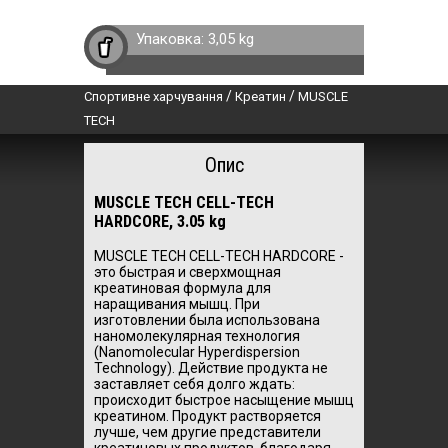
Упаковка:
3,05 kg
/
/
Спортивне харчування
Креатин
MUSCLE
TECH
Опис
MUSCLE TECH CELL-TECH
HARDCORE, 3.05 kg
MUSCLE TECH CELL-TECH HARDCORE -
это быстрая и сверхмощная
креатиновая формула для
наращивания мышц. При
изготовлении была использована
наномолекулярная технология
(Nanomolecular Hyperdispersion
Technology). Действие продукта не
заставляет себя долго ждать:
происходит быстрое насыщение мышц
креатином. Продукт растворяется
лучше, чем другие представители
креатиновых продуктов, благодаря