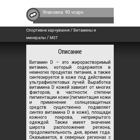
Упаковка:
90 vcaps
/
Спортивне харчування
Витамины и
/
минералы
MST
Описание
Витамин D – это жирорастворимый
витамин, который содержится в
немногих продуктах питания, а также
синтезируется в коже под действием
ультрафиолетовых лучей. Выработка
витамина D кожей зависит от многих
факторов, в частности: степени
пигментации кожи (пигментация кожи
и применение солнцезащитных
средств существенно подавляет
синтез витамина D в коже), площади
кожного покрова, неприкрытого
одеждой. Также имеет значение
широта расположения региона,
продолжительность дня, время года.
Оказывается, в северных регионах с