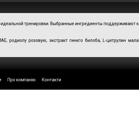
для идеальной тренировки. Выбранные ингредиенты поддерживают к
E, родиолу розовую, экстракт гинкго билоба, L-цитрулин малат
и
Про компанію
Контакти