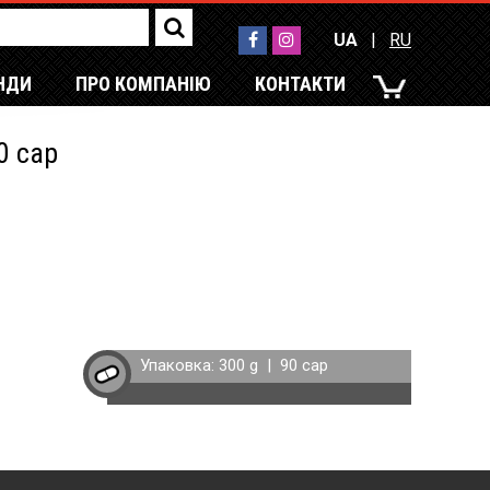
UA
|
RU
НДИ
ПРО КОМПАНІЮ
КОНТАКТИ
UA
|
RU
0 cap
Упаковка:
300 g
|
90 cap