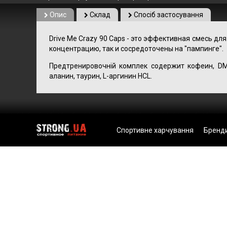
Опис
Склад
Спосіб застосування
Drive Me Crazy 90 Caps - это эффективная смесь 
концентрацию, так и сосредоточены на "пампинге".
Предтренировочній комплек содержит кофеин, DMA
аланин, таурин, L-аргинин HСL.
Спортивне харчування
Бренд