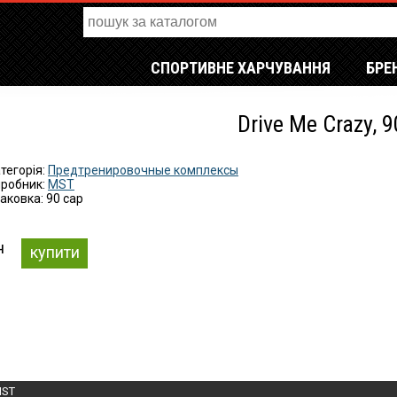
СПОРТИВНЕ ХАРЧУВАННЯ
БРЕ
Drive Me Crazy, 9
тегорія:
Предтренировочные комплексы
робник:
MST
аковка: 90 cap
н
купити
ST