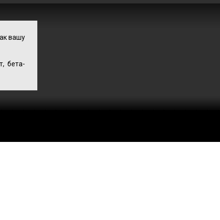
ак вашу
, бета-