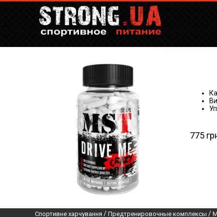
Ка
Ви
Уп
775 гр
/
/
Спортивне харчування
Предтренировочные комплексы
M