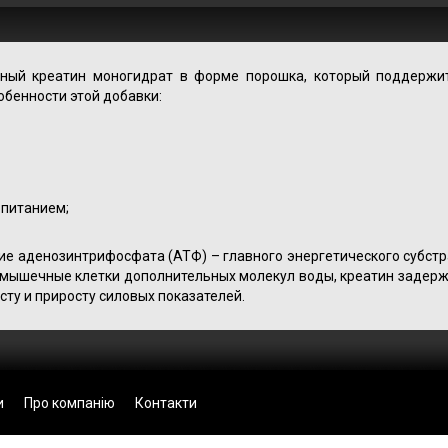
нный креатин моногидрат в форме порошка, который поддержи
обенности этой добавки:
 питанием;
ние аденозинтрифосфата (АТФ) – главного энергетического субстр
мышечные клетки дополнительных молекул воды, креатин задерж
ту и приросту силовых показателей.
и
Про компанію
Контакти