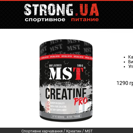
Ка
Ви
Уп
1290 г
/
/
Спортивне харчування
Креатин
MST