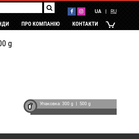
UA
|
RU
НДИ
ПРО КОМПАНІЮ
КОНТАКТИ
UA
|
RU
00 g
Упаковка:
300 g
|
500 g