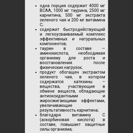
одна порция содержит 4000 мг
ВСАА, 1000 мг таурина, 2500 мг
карнитина, 500 мг экстракта
зеленого чая и 200 мг витамина
С;
cодержит быстродействующий
и легкоусваиваемый комплекс
эффективных и натуральных
компонентов;
таурин в составе —
аминокислота, необходимая
организму для роста и
восстановления после
физических нагрузок;
продукт обогащен экстрактом
зеленого чая, в котором
содержатся катехины –
вещества, участвующие в
обмене веществ, обладающие
антиоксидантными и
жиросжигающими эффектами,
увеличивающие
результативность карнитина;
благодаря витамину С
(аскорбиновая кислота) в
составе, повышает защитные
силы организма;