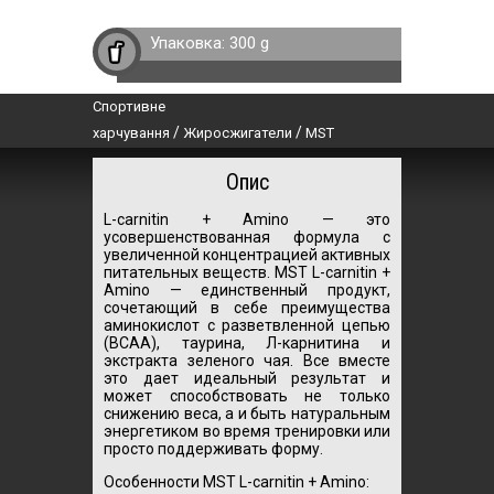
Упаковка:
300 g
Спортивне
/
/
харчування
Жиросжигатели
MST
Опис
L-carnitin + Amino — это
усовершенствованная формула с
увеличенной концентрацией активных
питательных веществ. MST L-carnitin +
Amino — единственный продукт,
сочетающий в себе преимущества
аминокислот с разветвленной цепью
(BCAA), таурина, Л-карнитина и
экстракта зеленого чая. Все вместе
это дает идеальный результат и
может способствовать не только
снижению веса, а и быть натуральным
энергетиком во время тренировки или
просто поддерживать форму.
Особенности MST L-carnitin + Amino: