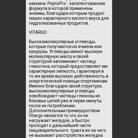
казеина. PeptoPro - запатентованная
формула в которой применены
энзимы, благодаря которым продукт
лишен характерного кислого вкуса для
гидролизованных продуктов.
VITARGO
Высокомолекулярные углеводы,
которые получаются из ячмени или
кукурузы. Углеводы имеют высокую
молекулярную массу и своей
структурой напоминают частицу
гликогена, который предоставляет им
характерную липкость, гарантируя в
то же время высокую действенность в
энергетической помощи спортсменам.
Именно благодаря своей структуре,
высокомолекулярные углеводы
освобождают частицы глюкозы из
боковых цепей уже в перве минуты
после их потреблению.
Дополнительным преимуществом
Vitargo является то что он не
нагружает желудок, а быстро
проходит к дальнейшей части
пищеварительного тракта из-за чего
не вызывает расстройства желудка