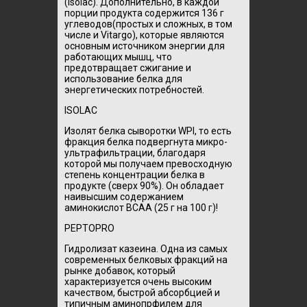
(Isolac). Дополнительно, в каждой
порции продукта содержится 136 г
углеводов(простых и сложных, в том
числе и Vitargo), которые являются
основным источником энергии для
работающих мышц, что
предотвращает сжигание и
использование белка для
энергетических потребностей.
ISOLAC
Изолят белка сыворотки WPI, то есть
фракция белка подвергнута микро-
ультрафильтрации, благодаря
которой мы получаем превосходную
степень концентрации белка в
продукте (сверх 90%). Он обладает
наивысшим содержанием
аминокислот BCAA (25 г на 100 г)!
PEPTOPRO
Гидролизат казеина. Одна из самых
современных белковых фракций на
рынке добавок, который
характеризуется очень высоким
качеством, быстрой абсорбцией и
типичным аминопрфилем для