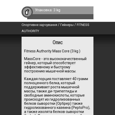
Упаковка:
3 kg
/
/
Спортивне харчування
Гейнеры
FITNESS
AUTHORITY
Опис
Fitness Authority Mass Core (3 kg )
MassCore - это высококачественный
гейнер, который способствует
эффективному и быстрому
построению мышечной массы.
Каждая порция поставляет 40 грамм
полноценного белка, который
поддерживает роста мышечной
массы, также ди-трипептиды и
свободные аминокислоты, которые
происходят из гидролизованных
белков сыворотки (Optipep) также
гидролизованного казеина (PeptoPro),
а также изолята белков сыворотки