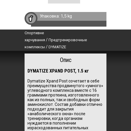
Упаковка:
1,5 kg
Спортивне
/
харчування
Предтренировочные
/
комплексы
DYMATIZE
Опис
DYMATIZE XPAND POST, 1.5 кг
Dymatize Xpand Post сочетает в себе
преимущества продвинутого «умного»
углеводного комплекса вместе с 16
граммами протеина, изготовленного
как из полных, так и свободных форм
аминокислот. Состав добавки отлично
подходит для закрытия
«анаболического окна» после
тренировки, когда организм
нуждается в пополнении
израсходованных питательных