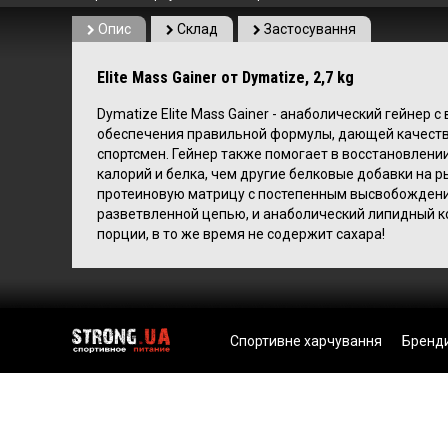
Опис
Склад
Застосування
Elite Mass Gainer от Dymatize, 2,7 kg
Dymatize Elite Mass Gainer - анаболический гейнер
обеспечения правильной формулы, дающей качеств
спортсмен. Гейнер также помогает в восстановлен
калорий и белка, чем другие белковые добавки на р
протеиновую матрицу с постепенным высвобождением
разветвленной цепью, и анаболический липидный ко
порции, в то же время не содержит сахара!
Спортивне харчування
Бренд