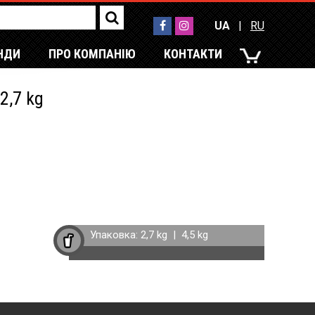
UA
|
RU
НДИ
ПРО КОМПАНІЮ
КОНТАКТИ
UA
|
RU
2,7 kg
Упаковка:
2,7 kg
|
4,5 kg