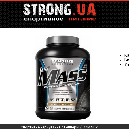
Ка
Ви
Уп
/
/
Спортивне харчування
Гейнеры
DYMATIZE