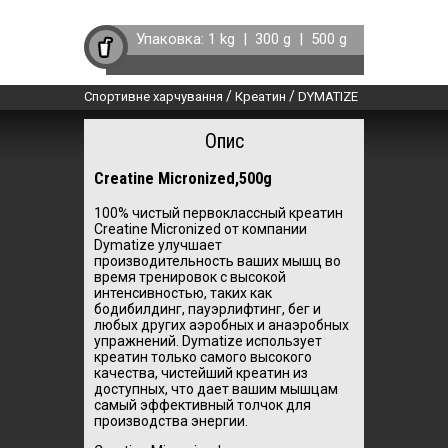
Упаковка:
1 kg
|
300 g
|
500 g
/
/
Спортивне харчування
Креатин
DYMATIZE
Опис
Creatine Micronized,500g
100% чистый первоклассный креатин
Creatine Micronized от компании
Dymatize улучшает
производительность ваших мышц во
время тренировок с высокой
интенсивностью, таких как
бодибилдинг, пауэрлифтинг, бег и
любых других аэробных и анаэробных
упражнений. Dymatize использует
креатин только самого высокого
качества, чистейший креатин из
доступных, что дает вашим мышцам
самый эффективный толчок для
производства энергии.