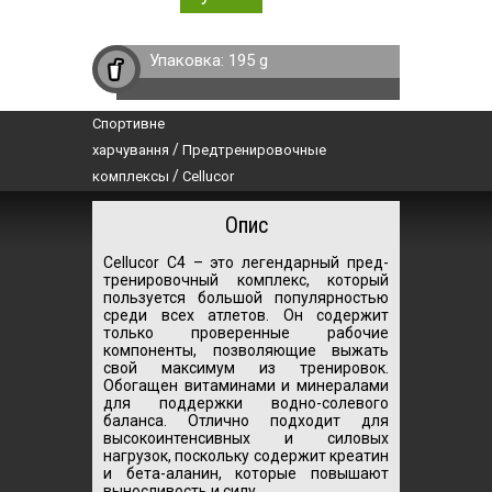
Упаковка:
195 g
Спортивне
/
харчування
Предтренировочные
/
комплексы
Cellucor
Опис
Cellucor C4 – это легендарный пред-
тренировочный комплекс, который
пользуется большой популярностью
среди всех атлетов. Он содержит
только проверенные рабочие
компоненты, позволяющие выжать
свой максимум из тренировок.
Обогащен витаминами и минералами
для поддержки водно-солевого
баланса. Отлично подходит для
высокоинтенсивных и силовых
нагрузок, поскольку содержит креатин
и бета-аланин, которые повышают
выносливость и силу.