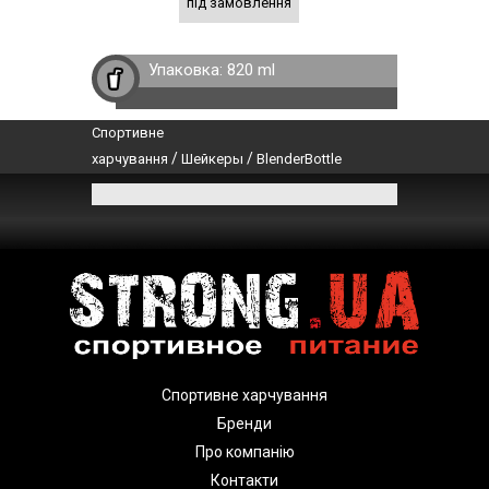
під замовлення
Упаковка:
820 ml
Спортивне
/
/
харчування
Шейкеры
BlenderBottle
Спортивне харчування
Бренди
Про компанію
Контакти