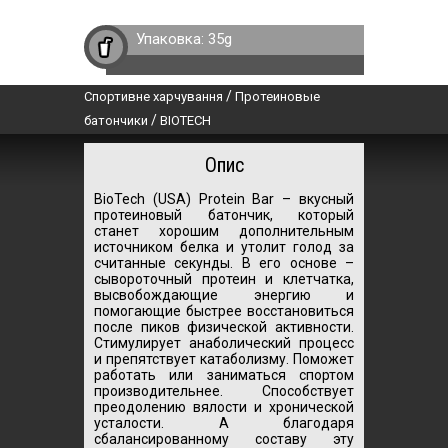
Упаковка:
35g
/
Спортивне харчування
Протеиновые
/
батончики
BIOTECH
Опис
BioTech (USA) Protein Bar – вкусный
протеиновый батончик, который
станет хорошим дополнительным
источником белка и утолит голод за
считанные секунды. В его основе –
сывороточный протеин и клетчатка,
высвобождающие энергию и
помогающие быстрее восстановиться
после пиков физической активности.
Стимулирует анаболический процесс
и препятствует катаболизму. Поможет
работать или заниматься спортом
производительнее. Способствует
преодолению вялости и хронической
усталости. А благодаря
сбалансированному составу эту