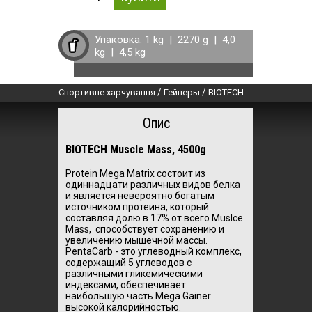
Упаковка:
1 kg
|
2270 g
|
4,0
kg
|
4,5 kg
/
/
Спортивне харчування
Гейнеры
BIOTECH
Опис
BIOTECH Muscle Mass, 4500g
Protein Mega Matrix состоит из
одиннадцати различных видов белка
и является невероятно богатым
источником протеина, который
составляя долю в 17% от всего Muslce
Mass, способствует сохранению и
увеличению мышечной массы.
PentaCarb - это углеводный комплекс,
содержащий 5 углеводов с
различными гликемическими
индексами, обеспечивает
наибольшую часть Mega Gainer
высокой калорийностью.