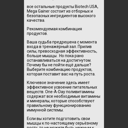
все остальные продукты Biotech USA,
Mega Gainer состоит из отборных и
безопасных ингредиентов высокого
качества.
Рекомендуемая комбинация
продуктов.
Ваша судьба предрешена с момента
входа в тренажёрный зал. Прилив
силы, превосходная эффективность,
больше мышцы. Но пока рано
останавливаться на достигнутом.
Почему бы не пойти ещё дальше?
Выберите комбинацию продуктов,
которая поставит вас на путь роста.
Ключевое значение здесь имеет
эффективное усвоение питательных
веществ. One-A-Day поливитамины
содержат все необходимые витамины
и минералы, которые способствуют
правильному функционированию
иммунной системы.
Если вы хотите подготовить свои
мышцы к по-настоящему серьёзному
росту, то не можете быть нежным к