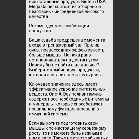
все остальные продукты Biotech USA,
Mega Gainer состоит из отборных и
безопасных ингредиентов высокого
качества.
Рекомендуемая комбинация
продуктов.
Ваша судьба предрешена с момента
входа в тренажёрный зал. Прилив
силы, превосходная эффективность,
больше мышцы. Но пока рано
останавливаться на достигнутом.
Почему бы не пойти ещё дальше?
Выберите комбинацию продуктов,
которая поставит вас на путь роста.
Ключевое значение здесь имеет
эффективное усвоение питательных
веществ. One-A-Day поливитамины
содержат все необходимые витамины
и минералы, которые способствуют
правильному функционированию
иммунной системы.
Если вы хотите подготовить свои
мышцы к по-настоящему серьёзному
росту, то не можете быть нежным к
ним в зале. Также не стоит забывать о