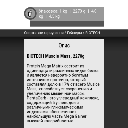
Упаковка:
1 kg
|
2270 g
|
4,0
kg
|
4,5 kg
/
/
Спортивне харчування
Гейнеры
BIOTECH
Опис
BIOTECH Muscle Mass, 2270g
Protein Mega Matrix состоит из
одиннадцати различных видов белка
и является невероятно богатым
источником протеина, который
составляя долю в 17% от всего Muslce
Mass, способствует сохранению и
увеличению мышечной массы.
PentaCarb - это углеводный комплекс,
содержащий 5 углеводов с
различными гликемическими
индексами, обеспечивает
наибольшую часть Mega Gainer
высокой калорийностью.