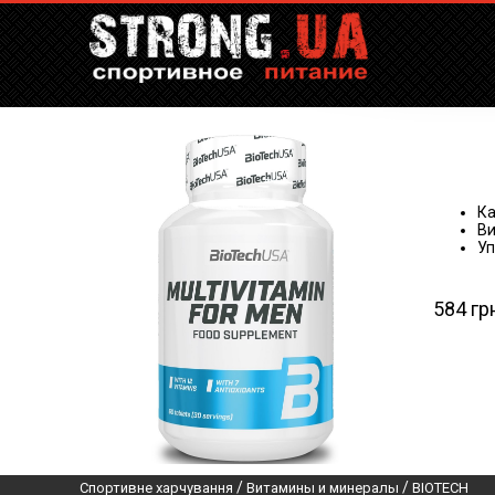
Ка
Ви
Уп
584 гр
/
/
Спортивне харчування
Витамины и минералы
BIOTECH