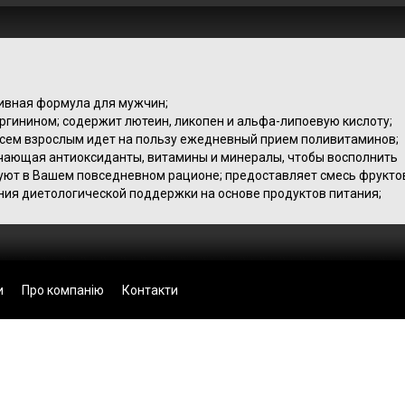
тивная формула для мужчин;
аргинином; содержит лютеин, ликопен и альфа-липоевую кислоту;
всем взрослым идет на пользу ежедневный прием поливитаминов;
чающая антиоксиданты, витамины и минералы, чтобы восполнить
уют в Вашем повседневном рационе; предоставляет смесь фрукто
ния диетологической поддержки на основе продуктов питания;
и
Про компанію
Контакти