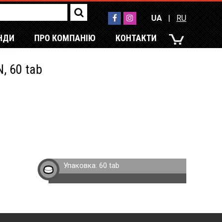
UA
|
RU
НДИ
ПРО КОМПАНІЮ
КОНТАКТИ
UA
|
RU
, 60 tab
Упаковка:
60 tab