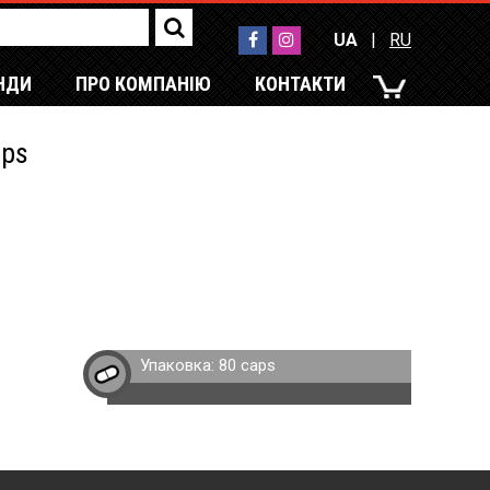
UA
|
RU
НДИ
ПРО КОМПАНІЮ
КОНТАКТИ
UA
|
RU
aps
Упаковка:
80 caps