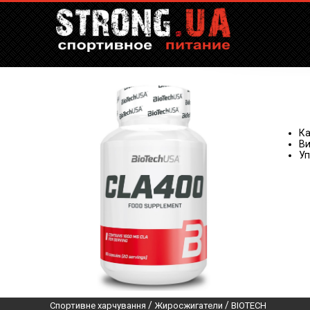
Ка
Ви
Уп
/
/
Спортивне харчування
Жиросжигатели
BIOTECH