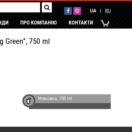
UA
|
RU
НДИ
ПРО КОМПАНІЮ
КОНТАКТИ
UA
|
RU
 Green", 750 ml
Упаковка:
750 ml