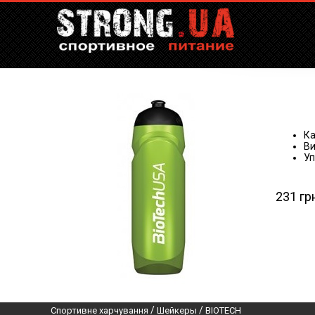
Ка
Ви
Уп
231 гр
/
/
Спортивне харчування
Шейкеры
BIOTECH