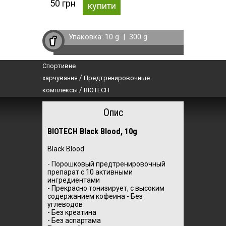
50 грн
купити
Упаковка:
10 g
|
300 g
Спортивне
/
харчування
Предтренировочные
/
комплексы
BIOTECH
Опис
BIOTECH Black Blood, 10g
Black Blood
- Порошковый предтренировочный
препарат с 10 активными
ингредиентами
- Прекрасно тонизирует, с высоким
содержанием кофеина - Без
углеводов
- Без креатина
- Без аспартама