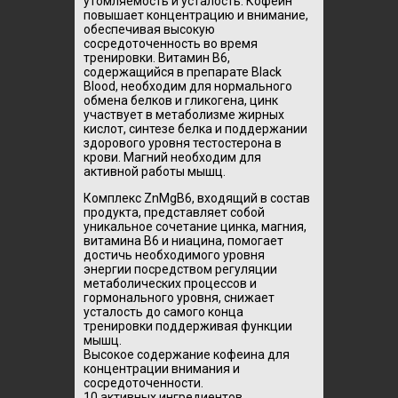
утомляемость и усталость. Кофеин
повышает концентрацию и внимание,
обеспечивая высокую
сосредоточенность во время
тренировки. Витамин B6,
содержащийся в препарате Black
Blood, необходим для нормального
обмена белков и гликогена, цинк
участвует в метаболизме жирных
кислот, синтезе белка и поддержании
здорового уровня тестостерона в
крови. Магний необходим для
активной работы мышц.
Комплекс ZnMgB6, входящий в состав
продукта, представляет собой
уникальное сочетание цинка, магния,
витамина B6 и ниацина, помогает
достичь необходимого уровня
энергии посредством регуляции
метаболических процессов и
гормонального уровня, снижает
усталость до самого конца
тренировки поддерживая функции
мышц.
Высокое содержание кофеина для
концентрации внимания и
сосредоточенности.
10 активных ингредиентов.