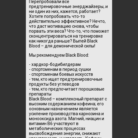
Перепробовали все
предтренировочные энерджайзеры, и
ни один из них, кажется, работает?
Хотите попробовать что-то
действительно эффективное? Нечто,
что даст мотивацию снова, чтобы
порвать эти веса? Что-то, что поможет
сконцентрироваться на тренировке
как никогда раньше? Выпей Black
Blood – для демонической силы!
Мы рекомендуем Black Blood:
- хардкор-бодибилдерам
- спортсменам в период сушки
- спортсменам боевых искусств
- тем, кто ищет предтренировочные
продукты без углеводов
- тем, кто предпочитает порошковые
препараты
Black Blood – комплексный препарат с
высоким содержанием кофеина; его
основным назначением является
усиление производства карнозина и
монооксида азота. Магний, ниацин и
витамин В6 участвуют в
метаболических процессах
высвобождения энергии, снижают