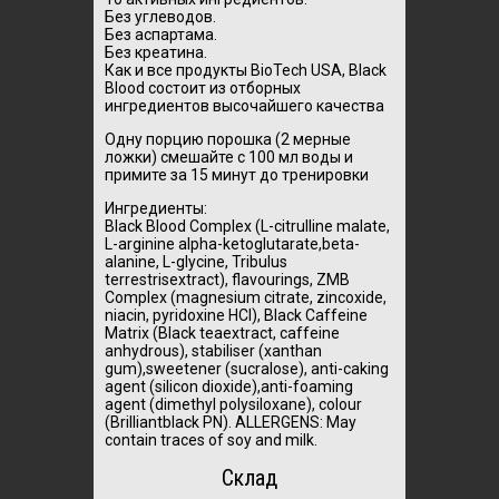
Без углеводов.
Без аспартама.
Без креатина.
Как и все продукты BioTech USA, Black
Blood состоит из отборных
ингредиентов высочайшего качества
Одну порцию порошка (2 мерные
ложки) смешайте с 100 мл воды и
примите за 15 минут до тренировки
Ингредиенты:
Black Blood Complex (L-citrulline malate,
L-arginine alpha-ketoglutarate,beta-
alanine, L-glycine, Tribulus
terrestrisextract), flavourings, ZMB
Complex (magnesium citrate, zincoxide,
niacin, pyridoxine HCl), Black Caffeine
Matrix (Black teaextract, caffeine
anhydrous), stabiliser (xanthan
gum),sweetener (sucralose), anti-caking
agent (silicon dioxide),anti-foaming
agent (dimethyl polysiloxane), colour
(Brilliantblack PN). ALLERGENS: May
contain traces of soy and milk.
Склад