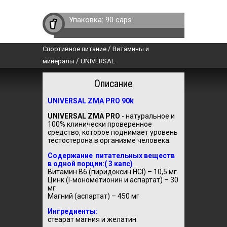
Упаковка:
90 caps
/
Спортивное питание
Витамины и
/
минералы
UNIVERSAL
Описание
UNIVERSAL ZMA PRO 90k
UNIVERSAL ZMA PRO
- натуральное и
100% клинически проверенное
средство, которое поднимает уровень
тестостерона в организме человека.
Содержание питательных веществ
в одной порции:( 3 капс)
Витамин В6 (пиридоксин HCl) – 10,5 мг
Цинк (l-монометионин и аспартат) – 30
мг
Магний (аспартат) – 450 мг
Ингредиенты:
стеарат магния и желатин.