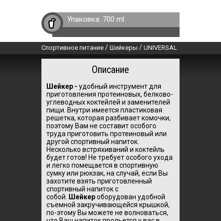
Упаковка:
700 ml
/
/
Спортивное питание
Шейкеры
UNIVERSAL
Описание
Шейкер -
удобный инструмент для
приготовления протеиновых, белково-
углеводных коктейлей и заменителей
пищи. Внутри имеется пластиковая
решетка, которая разбивает комочки,
поэтому Вам не составит особого
труда приготовить протеиновый или
другой спортивный напиток.
Несколько встряхиваний и коктейль
будет готов! Не требует особого ухода
и легко помещается в спортивную
сумку или рюкзак, на случай, если Вы
захотите взять приготовленный
спортивный напиток с
собой.
Шейкер
оборудован удобной
съемной закручивающейся крышкой,
по-этому Вы можете не волноваться,
что Ваш напиток прольется у вас в