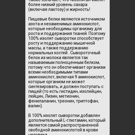
более низкий уровень сахара
(включая лактозу) и жирность!
Пищевые белки являются источником
азота и незаменимых аминокислот,
которые необходимы организму для
роста и поддержания тканей.
Поэтому
100% изолят сыворотки способствует
росту и поддержанию мышечной
массы, а также поддержанию
нормальных костей .
Сывороточный
белок из молока является так
называемым полноценным белком,
потому что он обеспечивает организм
всеми необходимыми типами
аминокислот, включая 9 аминокислот,
которые организм не может
синтезировать, и должен поступать с
пищей (то есть гистидин, изолейцин,
лейцин, Лизин, метионин,
фенилаланин, треонин, триптофан,
валин).
В 100% изолят сыворотки добавлен
дополнительный L-глютамин, который
является самой распространенной
свободной аминокислотой в крови
человека.