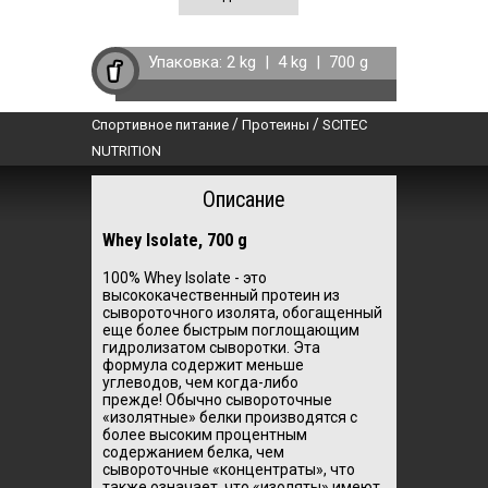
Упаковка:
2 kg
|
4 kg
|
700 g
/
/
Спортивное питание
Протеины
SCITEC
NUTRITION
Описание
Whey Isolate, 700 g
100% Whey Isolate - это
высококачественный протеин из
сывороточного изолята, обогащенный
еще более быстрым поглощающим
гидролизатом сыворотки.
Эта
формула содержит меньше
углеводов, чем когда-либо
прежде!
Обычно сывороточные
«изолятные» белки производятся с
более высоким процентным
содержанием белка, чем
сывороточные «концентраты», что
также означает, что «изоляты» имеют