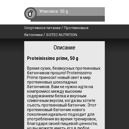
Упаковка:
50 g
/
Спортивное питание
Протеиновые
/
батончики
SCITEC NUTRITION
Описание
Proteinissimo prime, 50 g
Время сухих, безвкусных протеиновых
батончиков прошло!
Proteinissimo
Prime приносит новый свет в мир
протеиновых шоколадных
батончиков.
Вам не нужно идти на
компромисс между высоким
содержанием белка и вкусным
сливочным вкусом, когда вы хотите
съесть протеиновый батончик.
Этот
протеиновый батончик нового
поколения идеально подходит для
употребления во время тренировок,
благодаря своей пищевой ценности,
но вы можете иметь его в любое