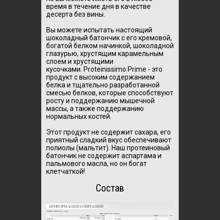
время в течение дня в качестве
десерта без вины.
Вы можете испытать настоящий
шоколадный батончик с его кремовой,
богатой белком начинкой, шоколадной
глазурью, хрустящим карамельным
слоем и хрустящими
кусочками.
Proteinissimo Prime - это
продукт с высоким содержанием
белка и тщательно разработанной
смесью белков, которые способствуют
росту и поддержанию мышечной
массы, а также поддержанию
нормальных костей.
Этот продукт не содержит сахара, его
приятный сладкий вкус обеспечивают
полиолы (мальтит).
Наш протеиновый
батончик не содержит аспартама и
пальмового масла, но он богат
клетчаткой!
Состав