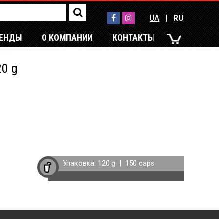
UA
|
RU
РЕНДЫ
О КОМПАНИИ
КОНТАКТЫ
UA
|
RU
20 g
Упаковка:
120 g
|
150 caps