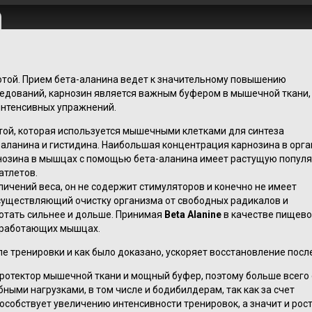
отой. Прием бета-аланина ведет к значительному повышению
едований, карнозин является важным буфером в мышечной ткани,
интенсивных упражнений.
ой, которая используется мышечными клетками для синтеза
а-аланина и гистидина. Наибольшая концентрация карнозина в орг
нозина в мышцах с помощью бета-аланина имеет растущую попул
атлетов.
ичений веса, он не содержит стимуляторов и конечно не имеет
существляющий очистку организма от свободных радикалов и
отать сильнее и дольше. Принимая
Beta Alanine
в качестве пищев
в работающих мышцах.
 тренировки и как было доказано, ускоряет восстановление посл
протектор мышечной ткани и мощный буфер, поэтому больше всего
ыми нагрузками, в том числе и бодибилдерам, так как за счет
особствует увеличению интенсивности тренировок, а значит и рос