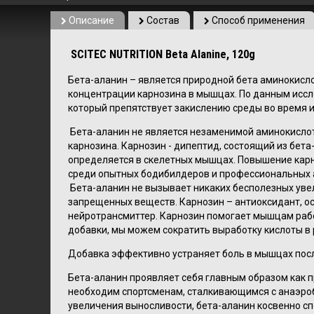
Описание
Состав
Способ применения
SCITEC NUTRITION Beta Alanine, 120g
Бета-аланин – является природной бета аминокисл
концентрации карнозина в мышцах. По данным иссл
который препятствует закислению среды во время 
Бета-аланин не является незаменимой аминокислот
карнозина. Карнозин - дипептид, состоящий из бет
определяется в скелетных мышцах. Повышение кар
среди опытных бодибилдеров и профессиональных 
Бета-аланин не вызывает никаких бесполезных увел
запрещенных веществ. Карнозин – антиоксидант, о
нейротрансмиттер. Карнозин помогает мышцам раб
добавки, мы можем сократить выработку кислоты 
Добавка эффективно устраняет боль в мышцах после
Бета-аланин проявляет себя главным образом как 
необходим спортсменам, сталкивающимся с анаэробн
увеличения выносливости, бета-аланин косвенно сп