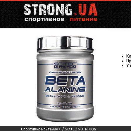
Ка
Пр
Уп
/
/
Спортивное питание
SCITEC NUTRITION