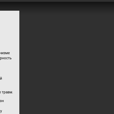
анизме
ярность
ой
е травм.
 он
ту