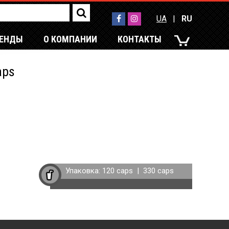
UA
|
RU
РЕНДЫ
О КОМПАНИИ
КОНТАКТЫ
UA
|
RU
aps
Упаковка:
120 caps
|
330 caps