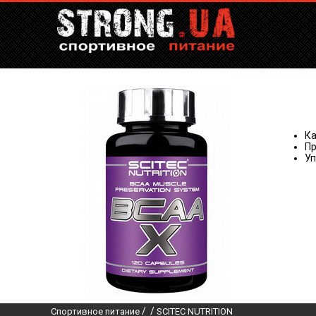
Ка
Пр
Уп
/
/
Спортивное питание
SCITEC NUTRITION