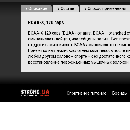
Описание
Состав
Способ применения
BCAA-X, 120 caps
BCAA-X 120 caps (БЦАА - от англ. BCAA – branched c
аминокислот (лейцин, изолейцин и валин). Без преу
от других аминокислот, BCAA аминокислоты не синт
Прием полных аминокислотных комплексов после и
любом другом силовом спорте – без достаточного 
восстановление поврежденных мышечных волокон.
Спортивное питание
Бренды