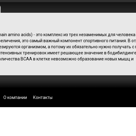
hain amino acids) - это комплекс из трех незаменимых для человека
величения, это самый важный компонент спортивного питания. В о
езируются организмом, а потому их обязательно нужно получать с
нтенсивных тренировок имеет решающее значение в бодибилдинге
количества BCAA в клетке невозможно образование новых мышц и
О компании
Контакты