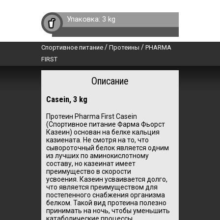
Упаковка:
3 kg
/
/
Спортивное питание
Протеины
PHARMA
FIRST
Описание
Casein, 3 kg
Протеин Pharma First Casein
(Спортивное питание Фарма Фьорст
Казеин) основан на белке кальция
казиената. Не смотря на то, что
сывороточный белок является одним
из лучших по аминокислотному
составу, но казеинат имеет
преимущество в скорости
усвоения. Казеин усваивается долго,
что является преимуществом для
постепенного снабжения организма
белком. Такой вид протеина полезно
принимать на ночь, чтобы уменьшить
катаболические процессы.