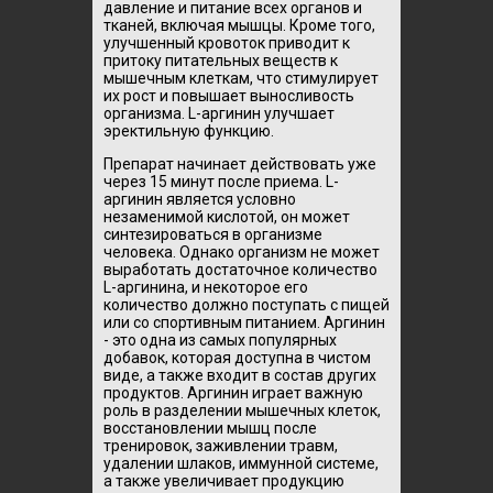
давление и питание всех органов и
тканей, включая мышцы. Кроме того,
улучшенный кровоток приводит к
притоку питательных веществ к
мышечным клеткам, что стимулирует
их рост и повышает выносливость
организма. L-аргинин улучшает
эректильную функцию.
Препарат начинает действовать уже
через 15 минут после приема. L-
аргинин является условно
незаменимой кислотой, он может
синтезироваться в организме
человека. Однако организм не может
выработать достаточное количество
L-аргинина, и некоторое его
количество должно поступать с пищей
или со спортивным питанием. Аргинин
- это одна из самых популярных
добавок, которая доступна в чистом
виде, а также входит в состав других
продуктов. Аргинин играет важную
роль в разделении мышечных клеток,
восстановлении мышц после
тренировок, заживлении травм,
удалении шлаков, иммунной системе,
а также увеличивает продукцию