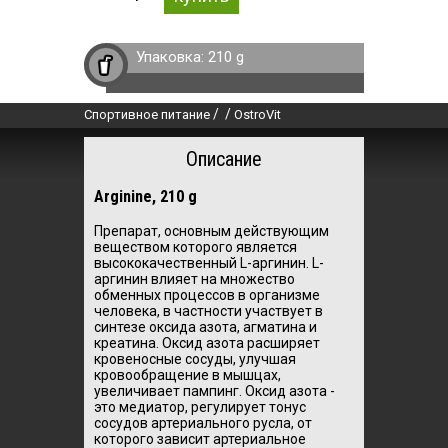
Упаковка:
210 g
/
/
Спортивное питание
OstroVit
Описание
Arginine, 210 g
Препарат, основным действующим
веществом которого является
высококачественный L-аргинин. L-
аргинин влияет на множество
обменных процессов в организме
человека, в частности участвует в
синтезе оксида азота, агматина и
креатина. Оксид азота расширяет
кровеносные сосуды, улучшая
кровообращение в мышцах,
увеличивает пампинг. Оксид азота -
это медиатор, регулирует тонус
сосудов артериального русла, от
которого зависит артериальное