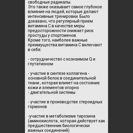
свободные радикалы.
Это также оказывает самое глубокое
влияние на людей, которые делают
интенсивные тренировки.
Было
доказано, что регулярный прием
витамина С в качестве меры
предосторожности снижает риск
простуды у спортсменов.
Кроме того, наиболее важные
преимущества витамина С включают
в себя:
- сотрудничество с коэнзимом Q и
глутатионом
- участие в синтезе коллагена -
основной белок в соединительной
ткани ,
которая влияет на состояние
кожи и элементов опорно
-
двигательной системы
- участие в производстве стероидных
гормонов
-участие в метаболизме тирозина
(аминокислота ,
которая действует как
предшественник биологически
важных соединений)