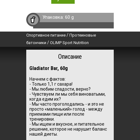
Упаковка:
60 g
/
Спортивное питание
Протеиновые
/
батончики
OLIMP Sport Nutrition
Описание
Gladiator Bar, 60g
Начнем с фактов:
- Только 1,1 г сахара!
- Мы любим сладости, верно?
- Чувствуем ли мы себя виноватыми,
когда едим их?
- Мы часто проголодались - и это не
просто «маленький» голод - между
приемами пищи или после
тренировки.
- Мы ищем и вкусное, и питательное
решение, которое не нарушит баланс
нашей диеты.