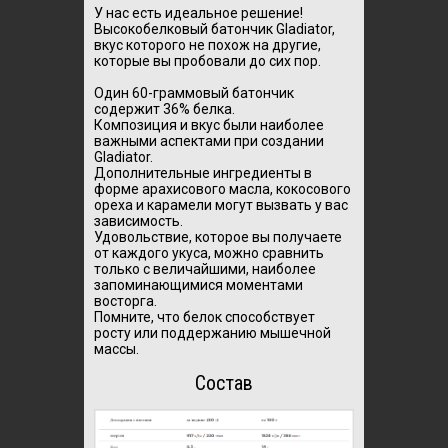
У нас есть идеальное решение!
Высокобелковый батончик Gladiator,
вкус которого не похож на другие,
которые вы пробовали до сих пор.
Один 60-граммовый батончик
содержит 36% белка.
Композиция и вкус были наиболее
важными аспектами при создании
Gladiator.
Дополнительные ингредиенты в
форме арахисового масла, кокосового
ореха и карамели могут вызвать у вас
зависимость.
Удовольствие, которое вы получаете
от каждого укуса, можно сравнить
только с величайшими, наиболее
запоминающимися моментами
восторга.
Помните, что белок способствует
росту или поддержанию мышечной
массы.
Состав