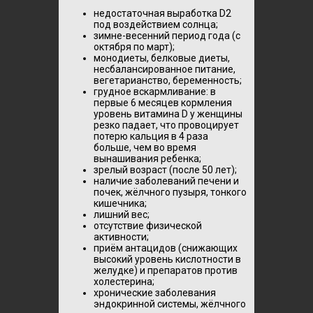
недостаточная выработка D2
под воздействием солнца;
зимне-весенний период года (с
октября по март);
монодиеты, белковые диеты,
несбалансированное питание,
вегетарианство, беременность;
грудное вскармливание: в
первые 6 месяцев кормления
уровень витамина D у женщины
резко падает, что провоцирует
потерю кальция в 4 раза
больше, чем во время
вынашивания ребенка;
зрелый возраст (после 50 лет);
наличие заболеваний печени и
почек, жёлчного пузыря, тонкого
кишечника;
лишний вес;
отсутствие физической
активности;
приём антацидов (снижающих
высокий уровень кислотности в
желудке) и препаратов против
холестерина;
хронические заболевания
эндокринной системы, жёлчного