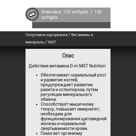
Упаковка:
120 softgels
|
150
softgels
/
Спортивне харчування
Витамины и
/
минералы
MST
Опис
Действие витамина D от MST Nutrition
Обеспечивает нормальный рост
и развитие костей,
предупреждает развитие
рахита и остеопороза, путем
регуляции минерального
обмена.
Способствует мышечному
тонусу, повышает иммунитет,
необходим для
функционирования щитовидной
железы и нормальной
свертываемости крови.
Помогает организму